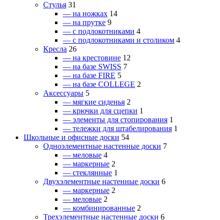
Стулья
31
— на ножках
14
— на прутке
9
— с подлокотниками
4
— с подлокотниками и столиком
4
Кресла
26
— на крестовине
12
— на базе SWISS
7
— на базе FIRE
5
— на базе COLLEGE
2
Аксессуары
5
— мягкие сиденья
2
— крючки для сцепки
1
— элементы для стопирования
1
— тележки для штабелирования
1
Школьные и офисные доски
54
Одноэлементные настенные доски
7
— меловые
4
— маркерные
2
— стеклянные
1
Двухэлементные настенные доски
6
— маркерные
2
— меловые
2
— комбинированные
2
Трехэлементные настенные доски
6