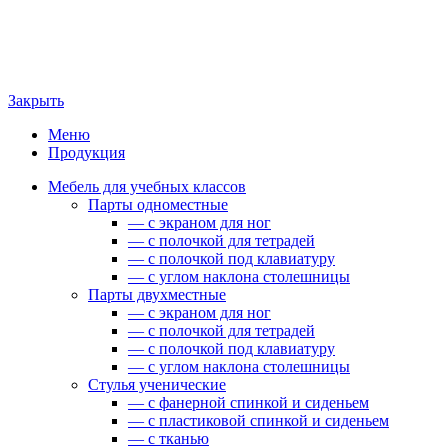
Закрыть
Меню
Продукция
Мебель для учебных классов
Парты одноместные
— c экраном для ног
— c полочкой для тетрадей
— c полочкой под клавиатуру
— c углом наклона столешницы
Парты двухместные
— c экраном для ног
— c полочкой для тетрадей
— c полочкой под клавиатуру
— c углом наклона столешницы
Стулья ученические
— c фанерной спинкой и сиденьем
— c пластиковой спинкой и сиденьем
— c тканью