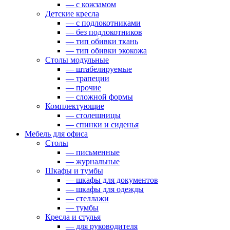
— c кожзамом
Детские кресла
— с подлокотниками
— без подлокотников
— тип обивки ткань
— тип обивки экокожа
Столы модульные
— штабелируемые
— трапеции
— прочие
— сложной формы
Комплектующие
— столешницы
— спинки и сиденья
Мебель для офиса
Столы
— письменные
— журнальные
Шкафы и тумбы
— шкафы для документов
— шкафы для одежды
— стеллажи
— тумбы
Кресла и стулья
— для руководителя