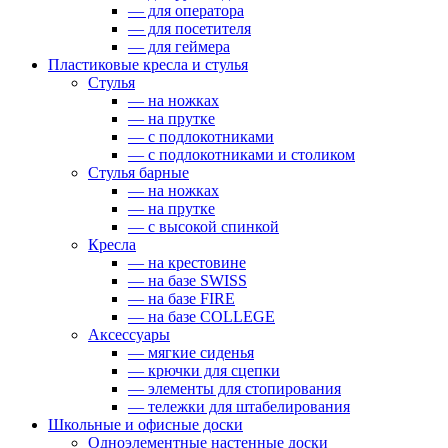
— для оператора
— для посетителя
— для геймера
Пластиковые кресла и стулья
Стулья
— на ножках
— на прутке
— с подлокотниками
— с подлокотниками и столиком
Стулья барные
— на ножках
— на прутке
— с высокой спинкой
Кресла
— на крестовине
— на базе SWISS
— на базе FIRE
— на базе COLLEGE
Аксессуары
— мягкие сиденья
— крючки для сцепки
— элементы для стопирования
— тележки для штабелирования
Школьные и офисные доски
Одноэлементные настенные доски