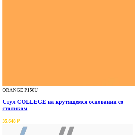
ORANGE P150U
Cтул COLLEGE на крутящемся основании со
столиком
35.648
₽