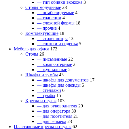
— тип обивки экокожа
3
Столы модульные
28
— штабелируемые
4
— трапеции
4
— сложной формы
18
— прочие
4
Комплектующие
18
— столешницы
13
— спинки и сиденья
5
Мебель для офиса
172
Столы
26
— письменные
22
— компьютерные
2
— журнальные
2
Шкафы и тумбы
43
— шкафы для документов
17
— шкафы для одежды
5
— стеллажи
6
— тумбы
15
Кресла и стулья
103
— для руководителя
29
— для оператора
30
— для посетителя
21
— для геймера
23
Пластиковые кресла и стулья
62