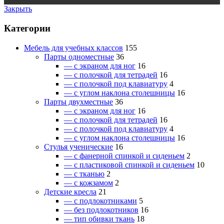
Закрыть
Категории
Мебель для учебных классов
155
Парты одноместные
36
— c экраном для ног
16
— c полочкой для тетрадей
16
— c полочкой под клавиатуру
4
— c углом наклона столешницы
16
Парты двухместные
36
— c экраном для ног
16
— c полочкой для тетрадей
16
— c полочкой под клавиатуру
4
— c углом наклона столешницы
16
Стулья ученические
16
— c фанерной спинкой и сиденьем
2
— c пластиковой спинкой и сиденьем
10
— c тканью
2
— c кожзамом
2
Детские кресла
21
— c подлокотниками
5
— без подлокотников
16
— тип обивки ткань
18