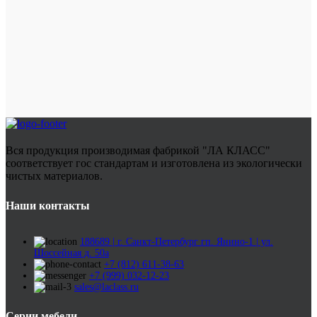
Вся продукция производимая фабрикой "ЛА КЛАСС"
соответствует гос стандартам и изготовлена из экологически
чистых материалов.
Наши контакты
188689 | г. Санкт-Петербург гп. Янино-1 | ул.
Шоссейная д. 50а
+7 (812) 611-38-63
+7 (999) 032-12-23
sales@laclass.ru
Серии мебели