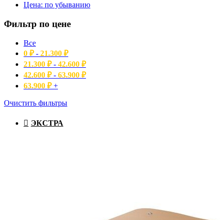
Цена: по убыванию
Фильтр по цене
Все
0
₽
-
21.300
₽
21.300
₽
-
42.600
₽
42.600
₽
-
63.900
₽
63.900
₽
+
Очистить фильтры
ЭКСТРА