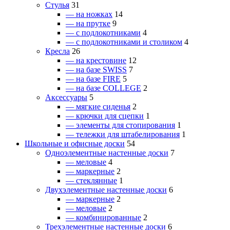
Стулья
31
— на ножках
14
— на прутке
9
— с подлокотниками
4
— с подлокотниками и столиком
4
Кресла
26
— на крестовине
12
— на базе SWISS
7
— на базе FIRE
5
— на базе COLLEGE
2
Аксессуары
5
— мягкие сиденья
2
— крючки для сцепки
1
— элементы для стопирования
1
— тележки для штабелирования
1
Школьные и офисные доски
54
Одноэлементные настенные доски
7
— меловые
4
— маркерные
2
— стеклянные
1
Двухэлементные настенные доски
6
— маркерные
2
— меловые
2
— комбинированные
2
Трехэлементные настенные доски
6