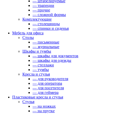
— штабелируемые
— трапеции
— прочие
— сложной формы
Комплектующие
— столешницы
— спинки и сиденья
Мебель для офиса
Столы
— письменные
— журнальные
Шкафы и тумбы
— шкафы для документов
— шкафы для одежды
— стеллажи
— тумбы
Кресла и стулья
— для руководителя
— для оператора
— для посетителя
— для геймера
Пластиковые кресла и стулья
Стулья
— на ножках
— на прутке