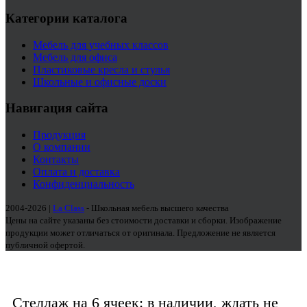
Категории каталога
Мебель для учебных классов
Мебель для офиса
Пластиковые кресла и стулья
Школьные и офисные доски
Навигация сайта
Продукция
О компании
Контакты
Оплата и доставка
Конфиденциальность
2004-2026 |
La Class
- Школьная мебель высшего качества
Цены на сайте указаны без стоимости доставки и сборки. Изображение
продукции может отличаться от оригинала. Предложение не является
публичной офертой.
Стеллаж на 6 ячеек: в наличии, ждать не