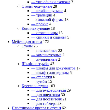
— тип обивки экокожа
3
Столы модульные
28
— штабелируемые
4
— трапеции
4
— сложной формы
18
— прочие
4
Комплектующие
18
— столешницы
13
— спинки и сиденья
5
Мебель для офиса
172
Столы
26
— письменные
22
— компьютерные
2
— журнальные
2
Шкафы и тумбы
43
— шкафы для документов
17
— шкафы для одежды
5
— стеллажи
6
— тумбы
15
Кресла и стулья
103
— для руководителя
29
— для оператора
30
— для посетителя
21
— для геймера
23
Пластиковые кресла и стулья
62