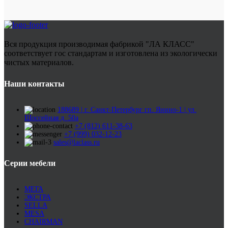
Вся продукция производимая фабрикой "ЛА КЛАСС"
соответствует гос стандартам и изготовлена из экологически
чистых материалов.
Наши контакты
188689 | г. Санкт-Петербург гп. Янино-1 | ул.
Шоссейная д. 50а
+7 (812) 611-38-63
+7 (999) 032-12-23
sales@laclass.ru
Серии мебели
МЕГА
ЭКСТРА
SELLA
MESA
CHAIRMAN