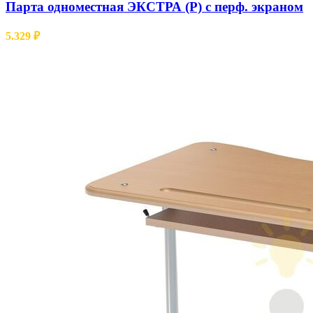
Парта одноместная ЭКСТРА (Р) с перф. экраном
5.329
₽