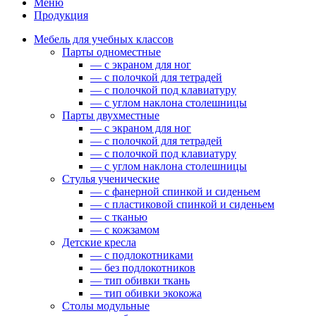
Меню
Продукция
Мебель для учебных классов
Парты одноместные
— c экраном для ног
— c полочкой для тетрадей
— c полочкой под клавиатуру
— c углом наклона столешницы
Парты двухместные
— c экраном для ног
— c полочкой для тетрадей
— c полочкой под клавиатуру
— c углом наклона столешницы
Стулья ученические
— c фанерной спинкой и сиденьем
— c пластиковой спинкой и сиденьем
— c тканью
— c кожзамом
Детские кресла
— с подлокотниками
— без подлокотников
— тип обивки ткань
— тип обивки экокожа
Столы модульные