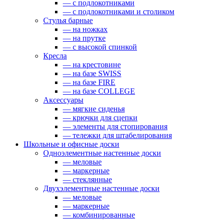
— с подлокотниками
— с подлокотниками и столиком
Стулья барные
— на ножках
— на прутке
— с высокой спинкой
Кресла
— на крестовине
— на базе SWISS
— на базе FIRE
— на базе COLLEGE
Аксессуары
— мягкие сиденья
— крючки для сцепки
— элементы для стопирования
— тележки для штабелирования
Школьные и офисные доски
Одноэлементные настенные доски
— меловые
— маркерные
— стеклянные
Двухэлементные настенные доски
— меловые
— маркерные
— комбинированные