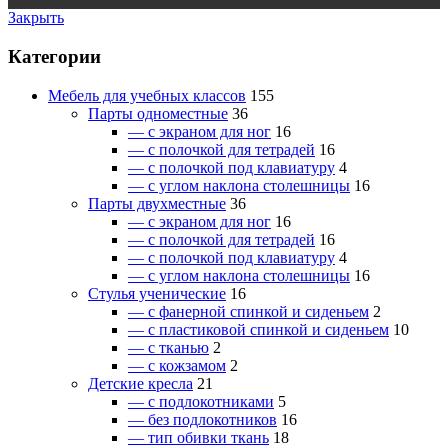
Закрыть
Категории
Мебель для учебных классов
155
Парты одноместные
36
— c экраном для ног
16
— c полочкой для тетрадей
16
— c полочкой под клавиатуру
4
— c углом наклона столешницы
16
Парты двухместные
36
— c экраном для ног
16
— c полочкой для тетрадей
16
— c полочкой под клавиатуру
4
— c углом наклона столешницы
16
Стулья ученические
16
— c фанерной спинкой и сиденьем
2
— c пластиковой спинкой и сиденьем
10
— c тканью
2
— c кожзамом
2
Детские кресла
21
— c подлокотниками
5
— без подлокотников
16
— тип обивки ткань
18