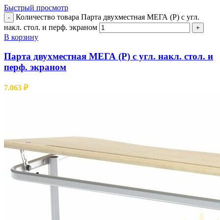
Быстрый просмотр
Количество товара Парта двухместная МЕГА (Р) с угл.
-
накл. стол. и перф. экраном
+
В корзину
Парта двухместная МЕГА (Р) с угл. накл. стол. и
перф. экраном
7.063
₽