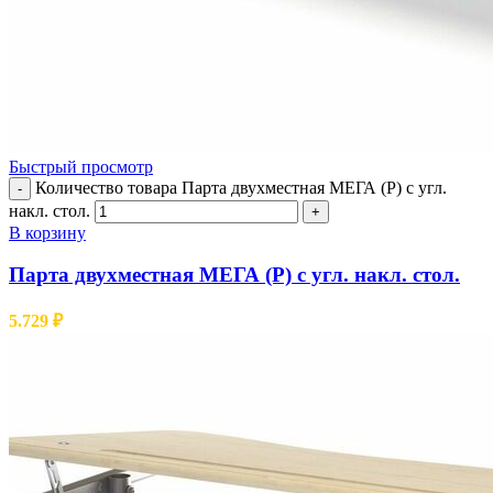
Быстрый просмотр
Количество товара Парта двухместная МЕГА (Р) с угл.
-
накл. стол.
+
В корзину
Парта двухместная МЕГА (Р) с угл. накл. стол.
5.729
₽