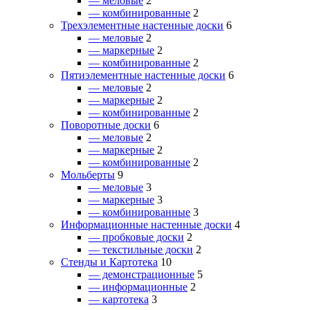
— меловые
2
— комбинированные
2
Трехэлементные настенные доски
6
— меловые
2
— маркерные
2
— комбинированные
2
Пятиэлементные настенные доски
6
— меловые
2
— маркерные
2
— комбинированные
2
Поворотные доски
6
— меловые
2
— маркерные
2
— комбинированные
2
Мольберты
9
— меловые
3
— маркерные
3
— комбинированные
3
Информационные настенные доски
4
— пробковые доски
2
— текстильные доски
2
Стенды и Картотека
10
— демонстрационные
5
— информационные
2
— картотека
3