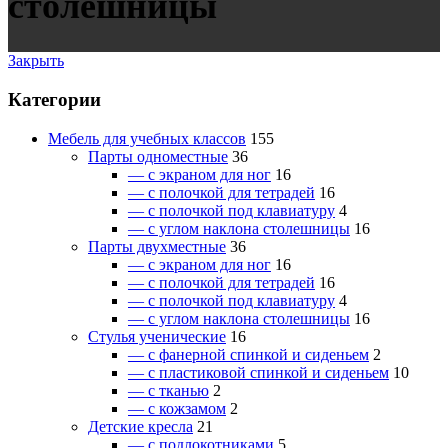
столешницы
Закрыть
Категории
Мебель для учебных классов
155
Парты одноместные
36
— c экраном для ног
16
— c полочкой для тетрадей
16
— c полочкой под клавиатуру
4
— c углом наклона столешницы
16
Парты двухместные
36
— c экраном для ног
16
— c полочкой для тетрадей
16
— c полочкой под клавиатуру
4
— c углом наклона столешницы
16
Стулья ученические
16
— c фанерной спинкой и сиденьем
2
— c пластиковой спинкой и сиденьем
10
— c тканью
2
— c кожзамом
2
Детские кресла
21
— c подлокотниками
5