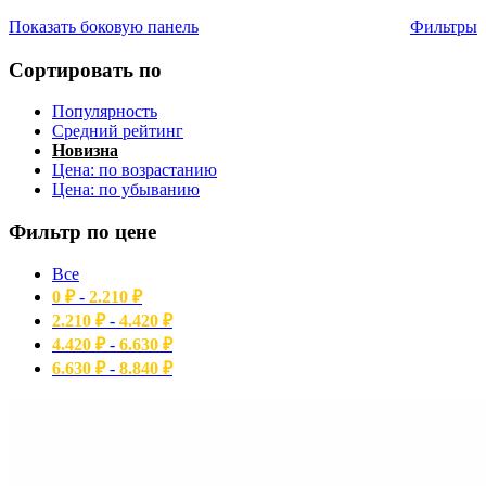
Показать боковую панель
Фильтры
Сортировать по
Популярность
Средний рейтинг
Новизна
Цена: по возрастанию
Цена: по убыванию
Фильтр по цене
Все
0
₽
-
2.210
₽
2.210
₽
-
4.420
₽
4.420
₽
-
6.630
₽
6.630
₽
-
8.840
₽