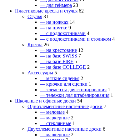
— для геймера
23
Пластиковые кресла и стулья
62
Стулья
31
— на ножках
14
— на прутке
9
— с подлокотниками
4
— с подлокотниками и столиком
4
Кресла
26
— на крестовине
12
— на базе SWISS
7
— на базе FIRE
5
— на базе COLLEGE
2
Аксессуары
5
— мягкие сиденья
2
— крючки для сцепки
1
— элементы для стопирования
1
— тележки для штабелирования
1
Школьные и офисные доски
54
Одноэлементные настенные доски
7
— меловые
4
— маркерные
2
— стеклянные
1
Двухэлементные настенные доски
6
— маркерные
2