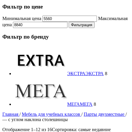
Фильтр по цене
Минимальная цена
Максимальная
цена
Фильтрация
Фильтр по бренду
ЭКСТРА
ЭКСТРА
8
МЕГА
МЕГА
8
Главная
/
Мебель для учебных классов
/
Парты двухместные
/
— c углом наклона столешницы
Отображение 1–12 из 16
Сортировка: самые недавние