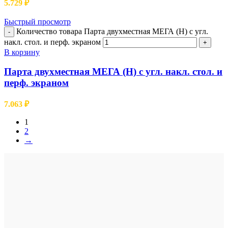
5.729
₽
Быстрый просмотр
Количество товара Парта двухместная МЕГА (Н) с угл.
-
накл. стол. и перф. экраном
+
В корзину
Парта двухместная МЕГА (Н) с угл. накл. стол. и
перф. экраном
7.063
₽
1
2
→