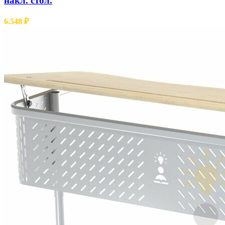
накл. стол.
6.548
₽