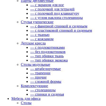
Парты двухместные
— c экраном для ног
— c полочкой для тетрадей
— c полочкой под клавиатуру
— c углом наклона столешницы
Стулья ученические
— c фанерной спинкой и сиденьем
— c пластиковой спинкой и сиденьем
— c тканью
— c кожзамом
Детские кресла
— с подлокотниками
— без подлокотников
— тип обивки ткань
— тип обивки экокожа
Столы модульные
— штабелируемые
— трапеции
— прочие
— сложной формы
Комплектующие
— столешницы
— спинки и сиденья
Мебель для офиса
Столы