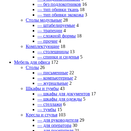
— без подлокотников
16
— тип обивки ткань
18
— тип обивки экокожа
3
Столы модульные
28
— штабелируемые
4
— трапеции
4
— сложной формы
18
— прочие
4
Комплектующие
18
— столешницы
13
— спинки и сиденья
5
Мебель для офиса
172
Столы
26
— письменные
22
— компьютерные
2
— журнальные
2
Шкафы и тумбы
43
— шкафы для документов
17
— шкафы для одежды
5
— стеллажи
6
— тумбы
15
Кресла и стулья
103
— для руководителя
29
— для оператора
30
— для посетителя
21