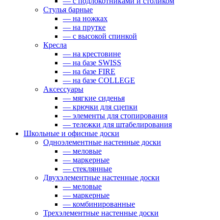
— с подлокотниками и столиком
Стулья барные
— на ножках
— на прутке
— с высокой спинкой
Кресла
— на крестовине
— на базе SWISS
— на базе FIRE
— на базе COLLEGE
Аксессуары
— мягкие сиденья
— крючки для сцепки
— элементы для стопирования
— тележки для штабелирования
Школьные и офисные доски
Одноэлементные настенные доски
— меловые
— маркерные
— стеклянные
Двухэлементные настенные доски
— меловые
— маркерные
— комбинированные
Трехэлементные настенные доски