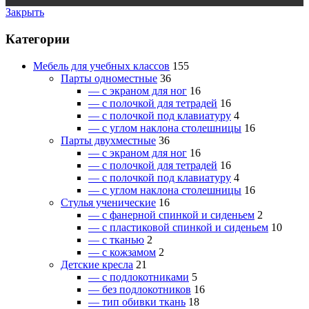
Закрыть
Категории
Мебель для учебных классов
155
Парты одноместные
36
— c экраном для ног
16
— c полочкой для тетрадей
16
— c полочкой под клавиатуру
4
— c углом наклона столешницы
16
Парты двухместные
36
— c экраном для ног
16
— c полочкой для тетрадей
16
— c полочкой под клавиатуру
4
— c углом наклона столешницы
16
Стулья ученические
16
— c фанерной спинкой и сиденьем
2
— c пластиковой спинкой и сиденьем
10
— c тканью
2
— c кожзамом
2
Детские кресла
21
— c подлокотниками
5
— без подлокотников
16
— тип обивки ткань
18