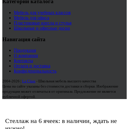
Категории каталога
Мебель для учебных классов
Мебель для офиса
Пластиковые кресла и стулья
Школьные и офисные доски
Навигация сайта
Продукция
О компании
Контакты
Оплата и доставка
Конфиденциальность
2004-2026 |
La Class
- Школьная мебель высшего качества
Цены на сайте указаны без стоимости доставки и сборки. Изображение
продукции может отличаться от оригинала. Предложение не является
публичной офертой.
Стеллаж на 6 ячеек: в наличии, ждать не
нужно!