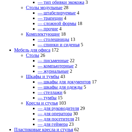
— тип обивки экокожа
3
Столы модульные
28
— штабелируемые
4
— трапеции
4
— сложной формы
18
— прочие
4
Комплектующие
18
— столешницы
13
— спинки и сиденья
5
Мебель для офиса
172
Столы
26
— письменные
22
— компьютерные
2
— журнальные
2
Шкафы и тумбы
43
— шкафы для документов
17
— шкафы для одежды
5
— стеллажи
6
— тумбы
15
Кресла и стулья
103
— для руководителя
29
— для оператора
30
— для посетителя
21
— для геймера
23
Пластиковые кресла и стулья
62