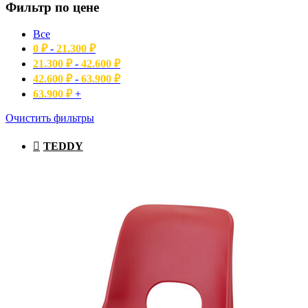
Фильтр по цене
Все
0
₽
-
21.300
₽
21.300
₽
-
42.600
₽
42.600
₽
-
63.900
₽
63.900
₽
+
Очистить фильтры
TEDDY