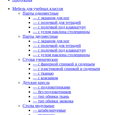
Мебель для учебных классов
Парты одноместные
— c экраном для ног
— c полочкой для тетрадей
— c полочкой под клавиатуру
— c углом наклона столешницы
Парты двухместные
— c экраном для ног
— c полочкой для тетрадей
— c полочкой под клавиатуру
— c углом наклона столешницы
Стулья ученические
— c фанерной спинкой и сиденьем
— c пластиковой спинкой и сиденьем
— c тканью
— c кожзамом
Детские кресла
— с подлокотниками
— без подлокотников
— тип обивки ткань
— тип обивки экокожа
Столы модульные
— штабелируемые
— трапеции