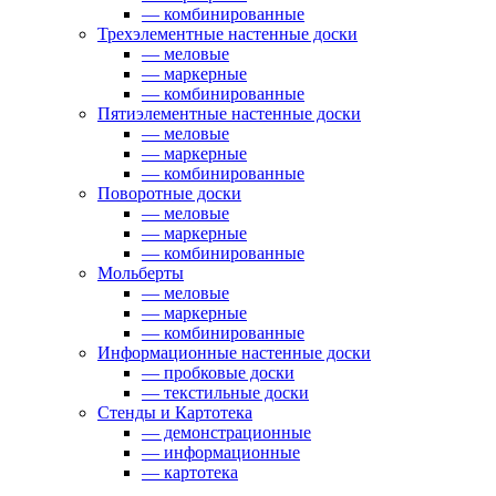
— комбинированные
Трехэлементные настенные доски
— меловые
— маркерные
— комбинированные
Пятиэлементные настенные доски
— меловые
— маркерные
— комбинированные
Поворотные доски
— меловые
— маркерные
— комбинированные
Мольберты
— меловые
— маркерные
— комбинированные
Информационные настенные доски
— пробковые доски
— текстильные доски
Стенды и Картотека
— демонстрационные
— информационные
— картотека