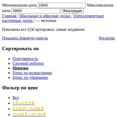
Минимальная цена
Максимальная
цена
Фильтрация
Главная
/
Школьные и офисные доски
/
Пятиэлементные
настенные доски
/
— меловые
Показаны все (2)
Сортировка: самые недавние
Показать боковую панель
Фильтры
Сортировать по
Популярность
Средний рейтинг
Новизна
Цена: по возрастанию
Цена: по убыванию
Фильтр по цене
Все
0
₽
-
9.920
₽
9.920
₽
-
19.840
₽
19.840
₽
-
29.760
₽