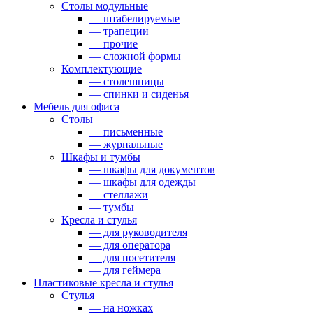
Столы модульные
— штабелируемые
— трапеции
— прочие
— сложной формы
Комплектующие
— столешницы
— спинки и сиденья
Мебель для офиса
Столы
— письменные
— журнальные
Шкафы и тумбы
— шкафы для документов
— шкафы для одежды
— стеллажи
— тумбы
Кресла и стулья
— для руководителя
— для оператора
— для посетителя
— для геймера
Пластиковые кресла и стулья
Стулья
— на ножках