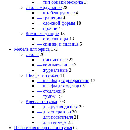
— тип обивки экокожа
3
Столы модульные
28
— штабелируемые
4
— трапеции
4
— сложной формы
18
— прочие
4
Комплектующие
18
— столешницы
13
— спинки и сиденья
5
Мебель для офиса
172
Столы
26
— письменные
22
— компьютерные
2
— журнальные
2
Шкафы и тумбы
43
— шкафы для документов
17
— шкафы для одежды
5
— стеллажи
6
— тумбы
15
Кресла и стулья
103
— для руководителя
29
— для оператора
30
— для посетителя
21
— для геймера
23
Пластиковые кресла и стулья
62