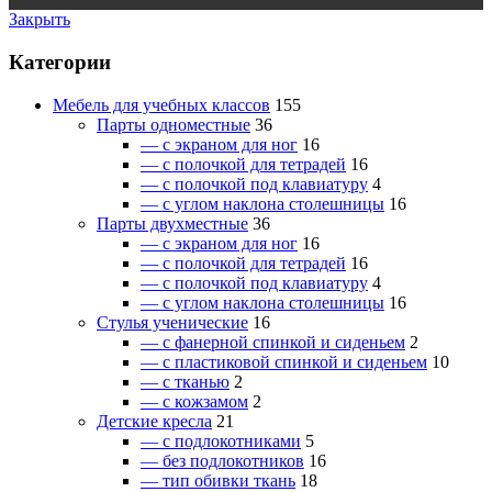
Закрыть
Категории
Мебель для учебных классов
155
Парты одноместные
36
— c экраном для ног
16
— c полочкой для тетрадей
16
— c полочкой под клавиатуру
4
— c углом наклона столешницы
16
Парты двухместные
36
— c экраном для ног
16
— c полочкой для тетрадей
16
— c полочкой под клавиатуру
4
— c углом наклона столешницы
16
Стулья ученические
16
— c фанерной спинкой и сиденьем
2
— c пластиковой спинкой и сиденьем
10
— c тканью
2
— c кожзамом
2
Детские кресла
21
— c подлокотниками
5
— без подлокотников
16
— тип обивки ткань
18