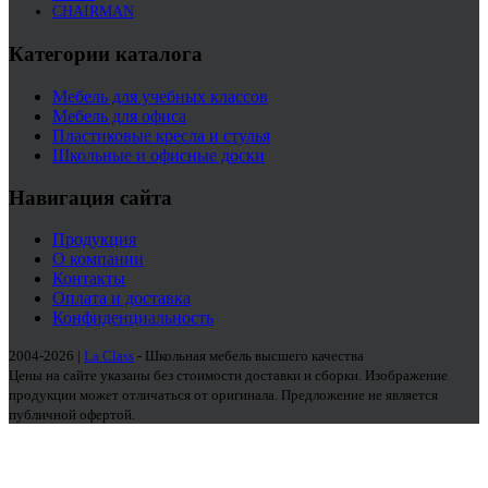
CHAIRMAN
Категории каталога
Мебель для учебных классов
Мебель для офиса
Пластиковые кресла и стулья
Школьные и офисные доски
Навигация сайта
Продукция
О компании
Контакты
Оплата и доставка
Конфиденциальность
2004-2026 |
La Class
- Школьная мебель высшего качества
Цены на сайте указаны без стоимости доставки и сборки. Изображение
продукции может отличаться от оригинала. Предложение не является
публичной офертой.