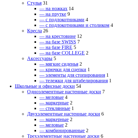
Стулья
31
— на ножках
14
— на прутке
9
— с подлокотниками
4
— с подлокотниками и столиком
4
Кресла
26
— на крестовине
12
— на базе SWISS
7
— на базе FIRE
5
— на базе COLLEGE
2
Аксессуары
5
— мягкие сиденья
2
— крючки для сцепки
1
— элементы для стопирования
1
— тележки для штабелирования
1
Школьные и офисные доски
54
Одноэлементные настенные доски
7
— меловые
4
— маркерные
2
— стеклянные
1
Двухэлементные настенные доски
6
— маркерные
2
— меловые
2
— комбинированные
2
Трехэлементные настенные доски
6