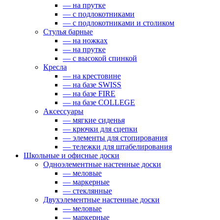
— на прутке
— с подлокотниками
— с подлокотниками и столиком
Стулья барные
— на ножках
— на прутке
— с высокой спинкой
Кресла
— на крестовине
— на базе SWISS
— на базе FIRE
— на базе COLLEGE
Аксессуары
— мягкие сиденья
— крючки для сцепки
— элементы для стопирования
— тележки для штабелирования
Школьные и офисные доски
Одноэлементные настенные доски
— меловые
— маркерные
— стеклянные
Двухэлементные настенные доски
— меловые
— маркерные