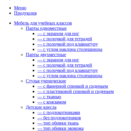
Меню
Продукция
Мебель для учебных классов
Парты одноместные
— c экраном для ног
— c полочкой для тетрадей
— c полочкой под клавиатуру
— c углом наклона столешницы
Парты двухместные
— c экраном для ног
— c полочкой для тетрадей
— c полочкой под клавиатуру
— c углом наклона столешницы
Стулья ученические
— c фанерной спинкой и сиденьем
— c пластиковой спинкой и сиденьем
— c тканью
— c кожзамом
Детские кресла
— с подлокотниками
— без подлокотников
— тип обивки ткань
— тип обивки экокожа