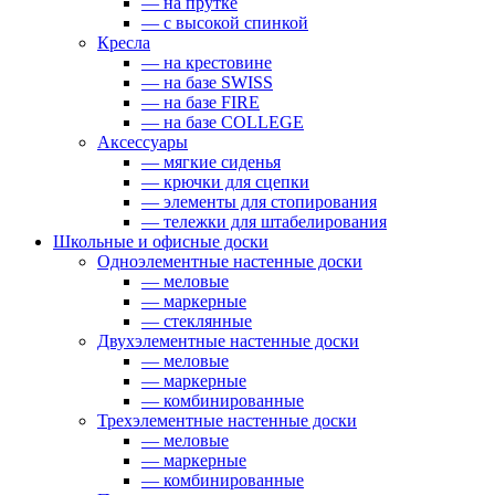
— на прутке
— с высокой спинкой
Кресла
— на крестовине
— на базе SWISS
— на базе FIRE
— на базе COLLEGE
Аксессуары
— мягкие сиденья
— крючки для сцепки
— элементы для стопирования
— тележки для штабелирования
Школьные и офисные доски
Одноэлементные настенные доски
— меловые
— маркерные
— стеклянные
Двухэлементные настенные доски
— меловые
— маркерные
— комбинированные
Трехэлементные настенные доски
— меловые
— маркерные
— комбинированные