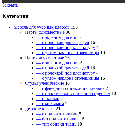
Закрыть
Категории
Мебель для учебных классов
155
Парты одноместные
36
— c экраном для ног
16
— c полочкой для тетрадей
16
— c полочкой под клавиатуру
4
— c углом наклона столешницы
16
Парты двухместные
36
— c экраном для ног
16
— c полочкой для тетрадей
16
— c полочкой под клавиатуру
4
— c углом наклона столешницы
16
Стулья ученические
16
— c фанерной спинкой и сиденьем
2
— c пластиковой спинкой и сиденьем
10
— c тканью
2
— c кожзамом
2
Детские кресла
21
— c подлокотниками
5
— без подлокотников
16
— тип обивки ткань
18