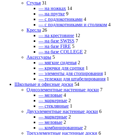
Стулья
31
— на ножках
14
— на прутке
9
— с подлокотниками
4
— с подлокотниками и столиком
4
Кресла
26
— на крестовине
12
— на базе SWISS
7
— на базе FIRE
5
— на базе COLLEGE
2
Аксессуары
5
— мягкие сиденья
2
— крючки для сцепки
1
— элементы для стопирования
1
— тележки для штабелирования
1
Школьные и офисные доски
54
Одноэлементные настенные доски
7
— меловые
4
— маркерные
2
— стеклянные
1
Двухэлементные настенные доски
6
— маркерные
2
— меловые
2
— комбинированные
2
Трехэлементные настенные доски
6