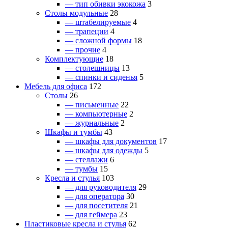
— тип обивки экокожа
3
Столы модульные
28
— штабелируемые
4
— трапеции
4
— сложной формы
18
— прочие
4
Комплектующие
18
— столешницы
13
— спинки и сиденья
5
Мебель для офиса
172
Столы
26
— письменные
22
— компьютерные
2
— журнальные
2
Шкафы и тумбы
43
— шкафы для документов
17
— шкафы для одежды
5
— стеллажи
6
— тумбы
15
Кресла и стулья
103
— для руководителя
29
— для оператора
30
— для посетителя
21
— для геймера
23
Пластиковые кресла и стулья
62