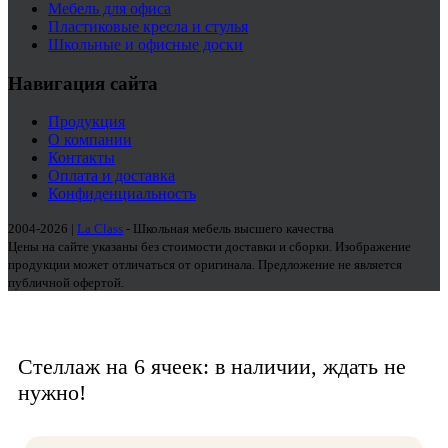
Мебель для офиса
Пластиковые кресла и стулья
Школьные и офисные доски
Навигация сайта
Продукция
О компании
Контакты
Оплата и доставка
Конфиденциальность
2004-2026 |
La Class
- Школьная мебель высшего качества
Цены на сайте указаны без стоимости доставки и сборки. Изображение
продукции может отличаться от оригинала. Предложение не является
публичной офертой.
Стеллаж на 6 ячеек: в наличии, ждать не
нужно!