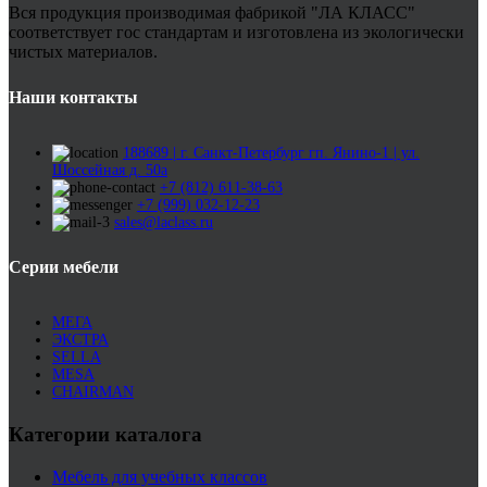
Вся продукция производимая фабрикой "ЛА КЛАСС"
соответствует гос стандартам и изготовлена из экологически
чистых материалов.
Наши контакты
188689 | г. Санкт-Петербург гп. Янино-1 | ул.
Шоссейная д. 50а
+7 (812) 611-38-63
+7 (999) 032-12-23
sales@laclass.ru
Серии мебели
МЕГА
ЭКСТРА
SELLA
MESA
CHAIRMAN
Категории каталога
Мебель для учебных классов