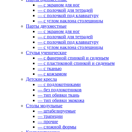
— c экраном для ног
— c полочкой для тетрадей
— c полочкой под клавиатуру
— c углом наклона столешницы
Парты двухместные
— c экраном для ног
— c полочкой для тетрадей
— c полочкой под клавиатуру
— c углом наклона столешницы
Стулья ученические
— c фанерной спинкой и сиденьем
— c пластиковой спинкой и сиденьем
— c тканью
— c кожзамом
Детские кресла
— с подлокотниками
— без подлокотников
— тип обивки ткань
— тип обивки экокожа
Столы модульные
— штабелируемые
— трапеции
— прочие
— сложной формы