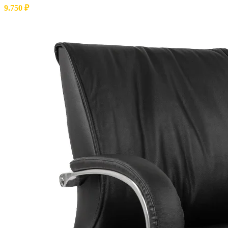
9.750
₽