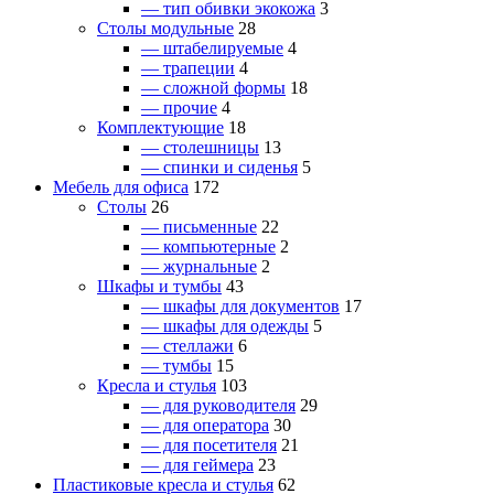
— тип обивки экокожа
3
Столы модульные
28
— штабелируемые
4
— трапеции
4
— сложной формы
18
— прочие
4
Комплектующие
18
— столешницы
13
— спинки и сиденья
5
Мебель для офиса
172
Столы
26
— письменные
22
— компьютерные
2
— журнальные
2
Шкафы и тумбы
43
— шкафы для документов
17
— шкафы для одежды
5
— стеллажи
6
— тумбы
15
Кресла и стулья
103
— для руководителя
29
— для оператора
30
— для посетителя
21
— для геймера
23
Пластиковые кресла и стулья
62