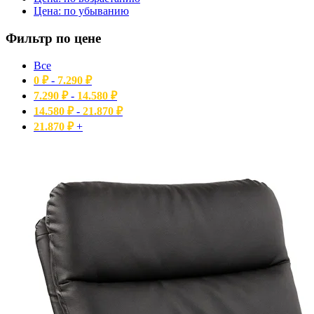
Цена: по убыванию
Фильтр по цене
Все
0
₽
-
7.290
₽
7.290
₽
-
14.580
₽
14.580
₽
-
21.870
₽
21.870
₽
+