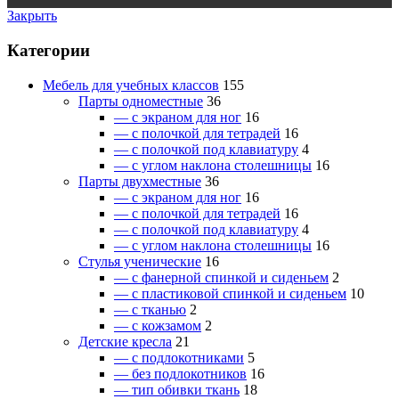
Закрыть
Категории
Мебель для учебных классов
155
Парты одноместные
36
— c экраном для ног
16
— c полочкой для тетрадей
16
— c полочкой под клавиатуру
4
— c углом наклона столешницы
16
Парты двухместные
36
— c экраном для ног
16
— c полочкой для тетрадей
16
— c полочкой под клавиатуру
4
— c углом наклона столешницы
16
Стулья ученические
16
— c фанерной спинкой и сиденьем
2
— c пластиковой спинкой и сиденьем
10
— c тканью
2
— c кожзамом
2
Детские кресла
21
— c подлокотниками
5
— без подлокотников
16
— тип обивки ткань
18