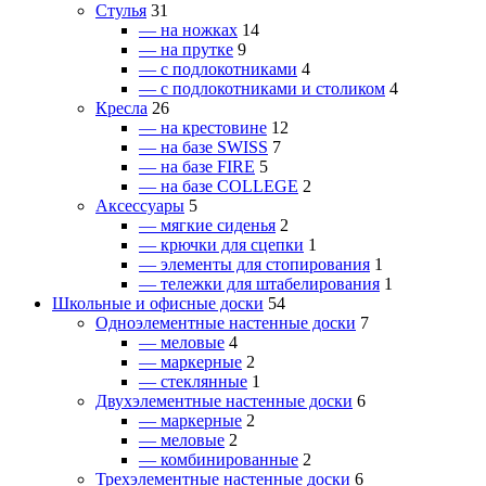
Стулья
31
— на ножках
14
— на прутке
9
— с подлокотниками
4
— с подлокотниками и столиком
4
Кресла
26
— на крестовине
12
— на базе SWISS
7
— на базе FIRE
5
— на базе COLLEGE
2
Аксессуары
5
— мягкие сиденья
2
— крючки для сцепки
1
— элементы для стопирования
1
— тележки для штабелирования
1
Школьные и офисные доски
54
Одноэлементные настенные доски
7
— меловые
4
— маркерные
2
— стеклянные
1
Двухэлементные настенные доски
6
— маркерные
2
— меловые
2
— комбинированные
2
Трехэлементные настенные доски
6