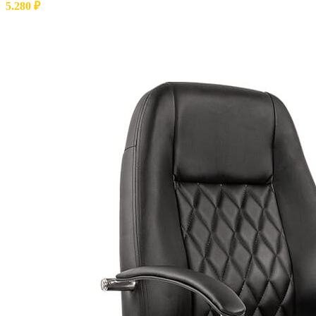
5.280
₽