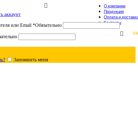
О компании
Продукция
ть аккаунт
Оплата и доставк
Контакты
теля или Email
*
Обязательно
0
зательно
ль?
Запомнить меня