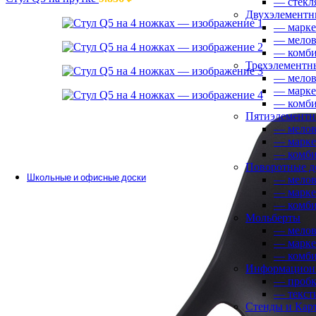
— стекл
Двухэлементн
— марк
— мело
— комб
Трехэлементн
Аксессуары
— мело
• мягкие сиденья
— марк
• крючки для сцепки
— комб
• элементы для стопирования
Пятиэлементн
• тележки для штабелирования
— мело
— марк
— комб
Поворотные д
Школьные и офисные доски
— мело
— марк
Одноэлементные настенные доски
— комб
• меловые
Мольберты
• маркерные
— мело
• стеклянные
— марк
— комб
Информационн
— пробк
— текст
Двухэлементные настенные доски
Стенды и Кар
• меловые