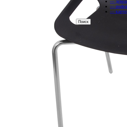
— демон
• маркерные
— инфо
• комбинированные
— карто
Поиск
Трехэлементные настенные доски
• меловые
• маркерные
• комбинированные
Пятиэлементные настенные доски
• меловые
• маркерные
• комбинированные
Поворотные доски
• меловые
• маркерные
• комбинированные