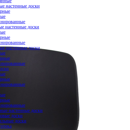
янные
ые настенные доски
ерные
вые
инированные
ые настенные доски
вые
ерные
инированные
ые настенные доски
вые
ерные
инированные
оски
вые
ерные
инированные
вые
ерные
инированные
ые настенные доски
овые доски
ильные доски
тотека