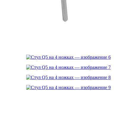
Мольберты
• меловые
• маркерные
• комбинированные
Информационные доски
• пробковые
• текстильные
Стенды и Картотека
• демонстрационные
• информационные
• картотека