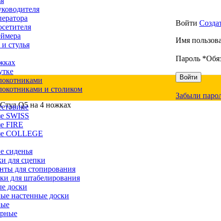
ья
уководителя
ператора
Войти
Созда
осетителя
еймера
Имя пользова
 и стулья
Пароль
*
Обя
жках
утке
Войти
локотниками
локотниками и столиком
Забыли паро
Cтул Q5 на 4 ножках
естовине
зе SWISS
зе FIRE
азе COLLEGE
е сиденья
и для сцепки
нты для стопирования
ки для штабелирования
е доски
ые настенные доски
вые
ерные