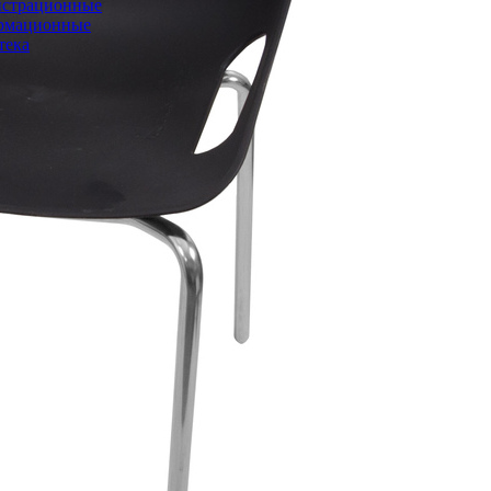
страционные
рмационные
тека