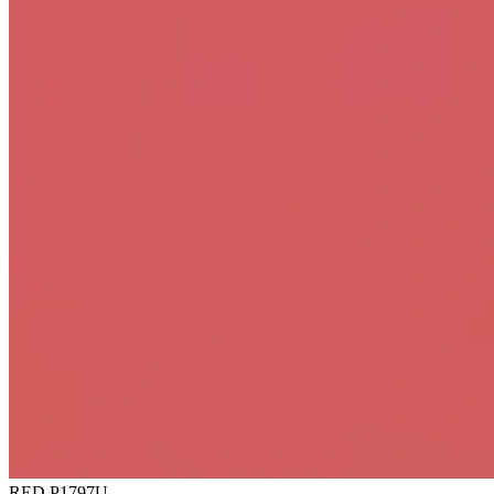
RED P1797U