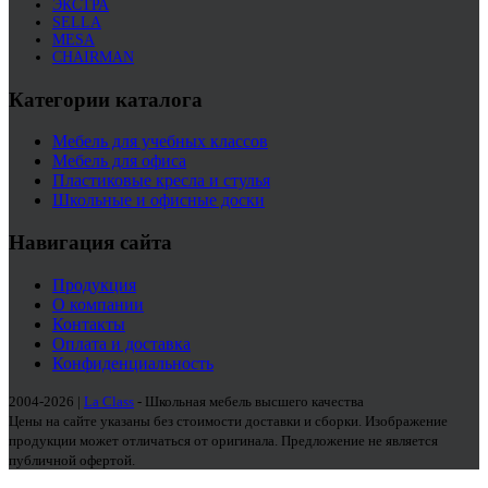
ЭКСТРА
SELLA
MESA
CHAIRMAN
Категории каталога
Мебель для учебных классов
Мебель для офиса
Пластиковые кресла и стулья
Школьные и офисные доски
Навигация сайта
Продукция
О компании
Контакты
Оплата и доставка
Конфиденциальность
2004-2026 |
La Class
- Школьная мебель высшего качества
Цены на сайте указаны без стоимости доставки и сборки. Изображение
продукции может отличаться от оригинала. Предложение не является
публичной офертой.