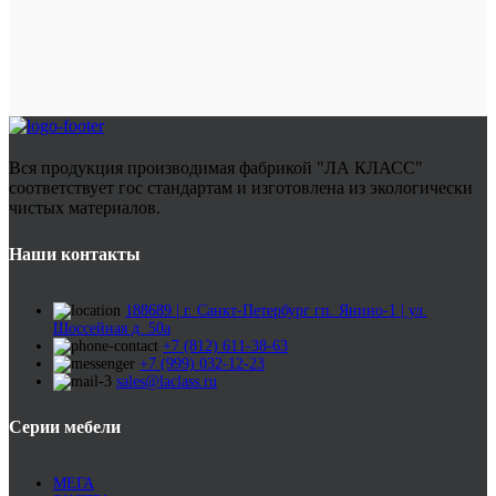
Вся продукция производимая фабрикой "ЛА КЛАСС"
соответствует гос стандартам и изготовлена из экологически
чистых материалов.
Наши контакты
188689 | г. Санкт-Петербург гп. Янино-1 | ул.
Шоссейная д. 50а
+7 (812) 611-38-63
+7 (999) 032-12-23
sales@laclass.ru
Серии мебели
МЕГА