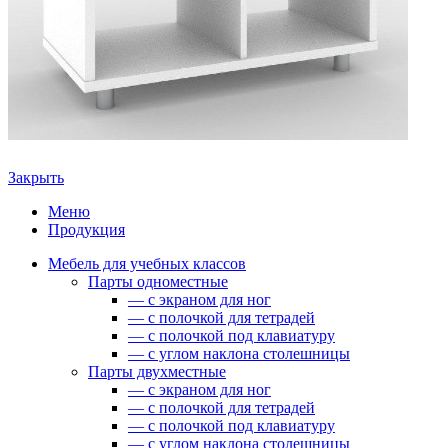
Закрыть
Меню
Продукция
Мебель для учебных классов
Парты одноместные
— c экраном для ног
— c полочкой для тетрадей
— c полочкой под клавиатуру
— c углом наклона столешницы
Парты двухместные
— c экраном для ног
— c полочкой для тетрадей
— c полочкой под клавиатуру
— c углом наклона столешницы