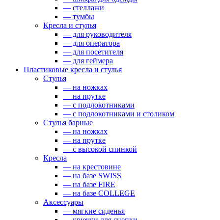
— стеллажи
— тумбы
Кресла и стулья
— для руководителя
— для оператора
— для посетителя
— для геймера
Пластиковые кресла и стулья
Стулья
— на ножках
— на прутке
— с подлокотниками
— с подлокотниками и столиком
Стулья барные
— на ножках
— на прутке
— с высокой спинкой
Кресла
— на крестовине
— на базе SWISS
— на базе FIRE
— на базе COLLEGE
Аксессуары
— мягкие сиденья
— крючки для сцепки