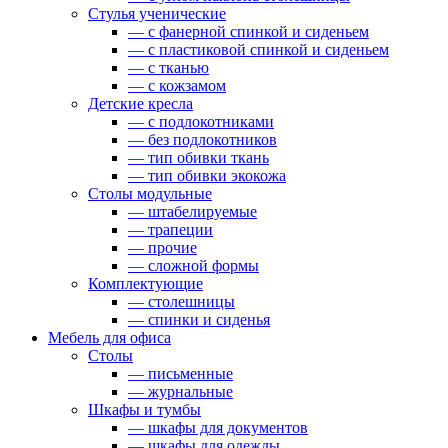
Стулья ученические
— c фанерной спинкой и сиденьем
— c пластиковой спинкой и сиденьем
— c тканью
— c кожзамом
Детские кресла
— с подлокотниками
— без подлокотников
— тип обивки ткань
— тип обивки экокожа
Столы модульные
— штабелируемые
— трапеции
— прочие
— сложной формы
Комплектующие
— столешницы
— спинки и сиденья
Мебель для офиса
Столы
— письменные
— журнальные
Шкафы и тумбы
— шкафы для документов
— шкафы для одежды