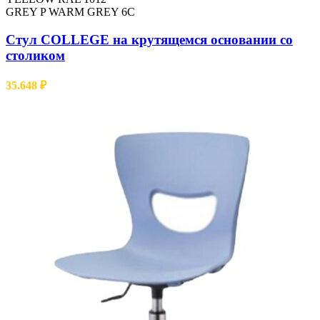
GREY P WARM GREY 6C
Cтул COLLEGE на крутящемся основании со
столиком
35.648
₽