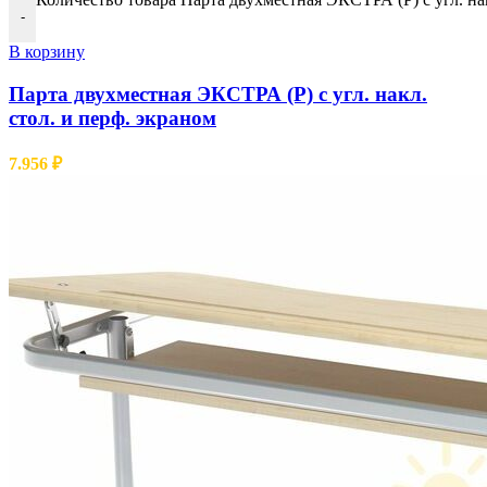
-
В корзину
Парта двухместная ЭКСТРА (Р) с угл. накл.
стол. и перф. экраном
7.956
₽