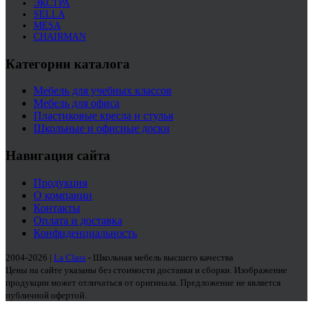
ЭКСТРА
SELLA
MESA
CHAIRMAN
Категории каталога
Мебель для учебных классов
Мебель для офиса
Пластиковые кресла и стулья
Школьные и офисные доски
Навигация сайта
Продукция
О компании
Контакты
Оплата и доставка
Конфиденциальность
2004-2026 |
La Class
- Школьная мебель высшего качества
Цены на сайте указаны без стоимости доставки и сборки. Изображение
продукции может отличаться от оригинала. Предложение не является
публичной офертой.