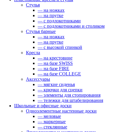
Стулья
— на ножках
— на прутке
— с подлокотниками
— с подлокотниками и столиком
Стулья барные
— на ножках
— на прутке
— с высокой спинкой
Кресла
— на крестовине
— на базе SWISS
— на базе FIRE
— на базе COLLEGE
Аксессуары
— мягкие сиденья
— крючки для сцепки
— элементы для стопирования
— тележки для штабелирования
Школьные и офисные доски
Одноэлементные настенные доски
— меловые
— маркерные
— стеклянные