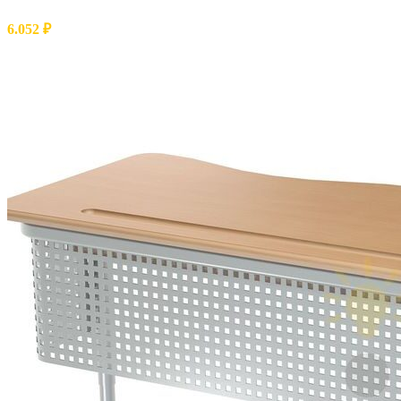
6.052
₽