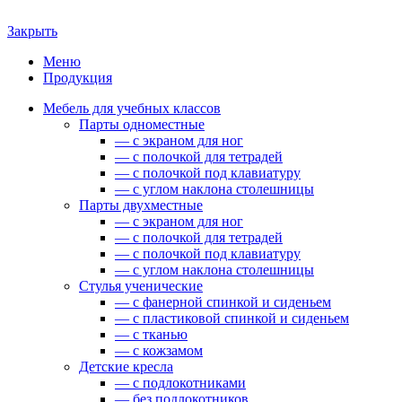
Закрыть
Меню
Продукция
Мебель для учебных классов
Парты одноместные
— c экраном для ног
— c полочкой для тетрадей
— c полочкой под клавиатуру
— c углом наклона столешницы
Парты двухместные
— c экраном для ног
— c полочкой для тетрадей
— c полочкой под клавиатуру
— c углом наклона столешницы
Стулья ученические
— c фанерной спинкой и сиденьем
— c пластиковой спинкой и сиденьем
— c тканью
— c кожзамом
Детские кресла
— с подлокотниками
— без подлокотников