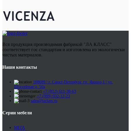
Вся продукция производимая фабрикой "ЛА КЛАСС"
соответствует гос стандартам и изготовлена из экологически
чистых материалов.
Наши контакты
188689 | г. Санкт-Петербург гп. Янино-1 | ул.
Шоссейная д. 50а
+7 (812) 611-38-63
+7 (999) 032-12-23
sales@laclass.ru
Серии мебели
МЕГА