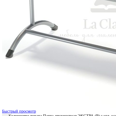
Быстрый просмотр
Количество товара Парта двухместная ЭКСТРА (Р) с угл. нак