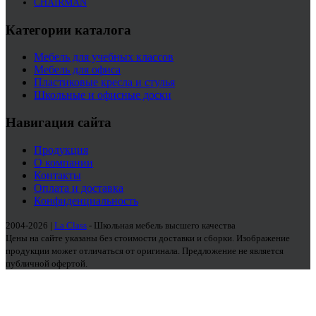
CHAIRMAN
Категории каталога
Мебель для учебных классов
Мебель для офиса
Пластиковые кресла и стулья
Школьные и офисные доски
Навигация сайта
Продукция
О компании
Контакты
Оплата и доставка
Конфиденциальность
2004-2026 |
La Class
- Школьная мебель высшего качества
Цены на сайте указаны без стоимости доставки и сборки. Изображение
продукции может отличаться от оригинала. Предложение не является
публичной офертой.