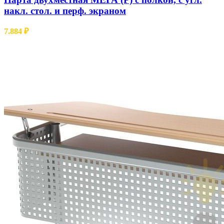
накл. стол. и перф. экраном
7.884
₽