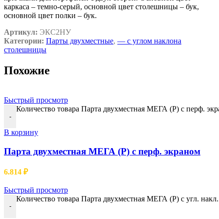
каркаса – темно-серый, основной цвет столешницы – бук,
основной цвет полки – бук.
Артикул:
ЭКС2НУ
Категории:
Парты двухместные
,
— c углом наклона
столешницы
Похожие
Быстрый просмотр
Количество товара Парта двухместная МЕГА (Р) с перф. эк
-
В корзину
Парта двухместная МЕГА (Р) с перф. экраном
6.814
₽
Быстрый просмотр
Количество товара Парта двухместная МЕГА (Р) с угл. накл.
-