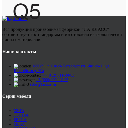
Вся продукция производимая фабрикой "ЛА КЛАСС"
соответствует гос стандартам и изготовлена из экологически
чистых материалов.
Наши контакты
188689 | г. Санкт-Петербург гп. Янино-1 | ул.
Шоссейная д. 50а
+7 (812) 611-38-63
+7 (999) 032-12-23
sales@laclass.ru
Серии мебели
МЕГА
ЭКСТРА
SELLA
MESA