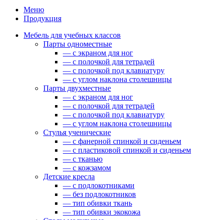
Меню
Продукция
Мебель для учебных классов
Парты одноместные
— c экраном для ног
— c полочкой для тетрадей
— c полочкой под клавиатуру
— c углом наклона столешницы
Парты двухместные
— c экраном для ног
— c полочкой для тетрадей
— c полочкой под клавиатуру
— c углом наклона столешницы
Стулья ученические
— c фанерной спинкой и сиденьем
— c пластиковой спинкой и сиденьем
— c тканью
— c кожзамом
Детские кресла
— с подлокотниками
— без подлокотников
— тип обивки ткань
— тип обивки экокожа