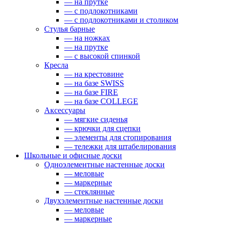
— на прутке
— с подлокотниками
— с подлокотниками и столиком
Стулья барные
— на ножках
— на прутке
— с высокой спинкой
Кресла
— на крестовине
— на базе SWISS
— на базе FIRE
— на базе COLLEGE
Аксессуары
— мягкие сиденья
— крючки для сцепки
— элементы для стопирования
— тележки для штабелирования
Школьные и офисные доски
Одноэлементные настенные доски
— меловые
— маркерные
— стеклянные
Двухэлементные настенные доски
— меловые
— маркерные