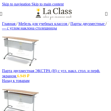
Skip to navigation
Skip to main content
Главная
/
Мебель для учебных классов
/
Парты двухместные
/
— c углом наклона столешницы
Парта двухместная ЭКСТРА (Н) с угл. накл. стол. и перф.
экраном
6.949
₽
Назад к товарам