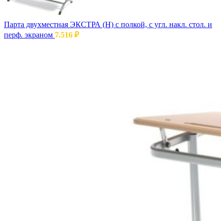
Парта двухместная ЭКСТРА (Н) с полкой, с угл. накл. стол. и
перф. экраном
7.516
₽