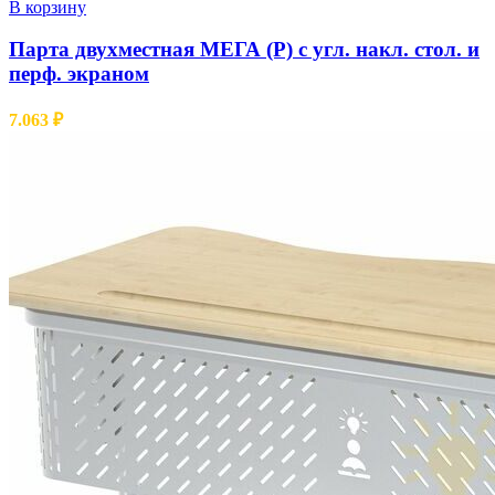
В корзину
Парта двухместная МЕГА (Р) с угл. накл. стол. и
перф. экраном
7.063
₽