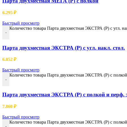
Парта двухместная МЕГА (Р) с полкой
6.295
₽
Быстрый просмотр
Мольберты
Количество товара Парта двухместная ЭКСТРА (Р) с угл. нак
• меловые
-
• маркерные
• комбинированные
Парта двухместная ЭКСТРА (Р) с угл. накл. стол.
6.052
₽
Информационные доски
• пробковые
Быстрый просмотр
• текстильные
Количество товара Парта двухместная ЭКСТРА (Р) с полкой
-
Парта двухместная ЭКСТРА (Р) с полкой и перф.
Стенды и Картотека
7.860
₽
• демонстрационные
• информационные
Быстрый просмотр
• картотека
Количество товара Парта двухместная ЭКСТРА (Р) с полкой, 
-