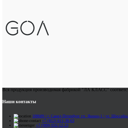
Вся продукция производимая фабрикой "ЛА КЛАСС" соответству
Наши контакты
188689 | г. Санкт-Петербург гп. Янино-1 | ул. Шоссейна
+7 (812) 611-38-63
+7 (999) 032-12-23