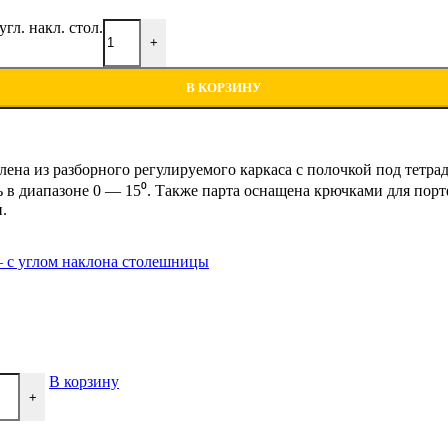
гл. накл. стол.
+
В КОРЗИНУ
ена из разборного регулируемого каркаса с полочкой под тетр
 диапазоне 0 — 15⁰. Также парта оснащена крючками для портфе
.
 c углом наклона столешницы
В корзину
+