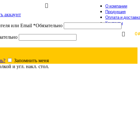
О компании
Продукция
ть аккаунт
Оплата и доставк
Контакты
теля или Email
*
Обязательно
0
зательно
ль?
Запомнить меня
лкой и угл. накл. стол.