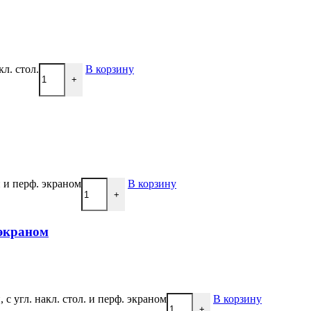
л. стол.
В корзину
+
 и перф. экраном
В корзину
+
 экраном
с угл. накл. стол. и перф. экраном
В корзину
+