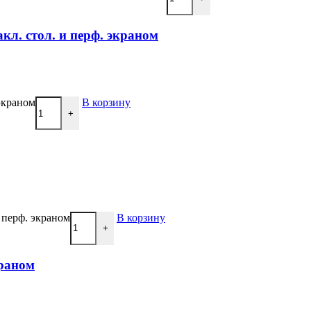
кл. стол. и перф. экраном
экраном
В корзину
+
 перф. экраном
В корзину
+
краном