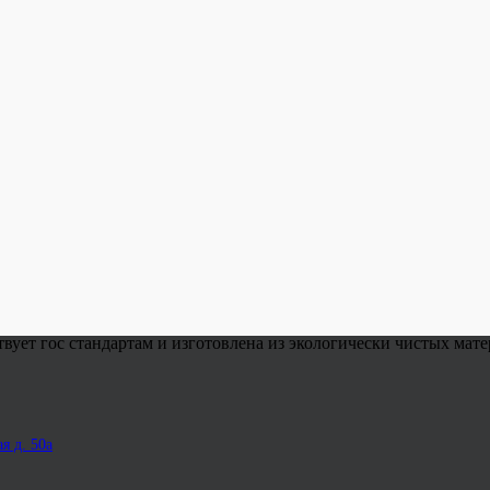
ет гос стандартам и изготовлена из экологически чистых мате
я д. 50а