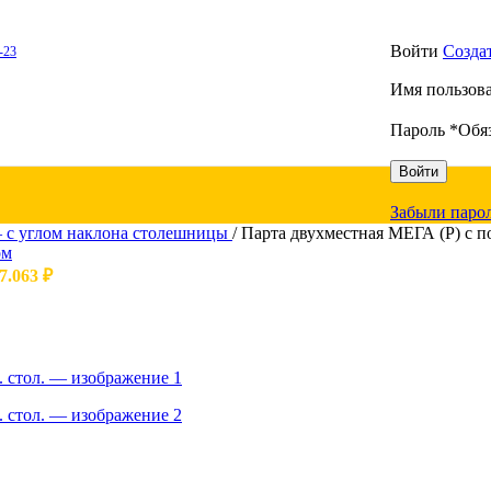
Войти
Созда
-23
Имя пользова
Пароль
*
Обя
Войти
Забыли паро
 c углом наклона столешницы
/
Парта двухместная МЕГА (Р) с по
7.063
₽