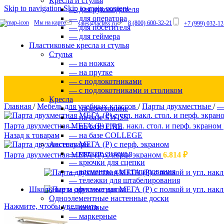
Кресла и стулья
Skip to navigation
Skip to main content
— для руководителя
Стулья
— для оператора
• на ножках
Мы на карте
8 (800) 600-32-21
sales@laclass.ru
+7 (999) 032-12
— для посетителя
• на прутке
— для геймера
• с подлокотниками
Пластиковые кресла и стулья
• с подлокотниками и столиком
Стулья
— на ножках
— на прутке
— с подлокотниками
— с подлокотниками и столиком
Стулья барные
Кресла
Главная
/
Мебель для учебных классов
/
Парты двухместные
/
—
• на ножках
— на крестовине
• на прутке
— на базе SWISS
• с высокой спинкой
Парта двухместная МЕГА (Р) с угл. накл. стол. и перф. экраном
— на базе FIRE
• с низкой спинкой
— на базе COLLEGE
Назад к товарам
Аксессуары
— мягкие сиденья
Парта двухместная МЕГА (Р) с перф. экраном
6.814
₽
— крючки для сцепки
— элементы для стопирования
— тележки для штабелирования
Кресла
Школьные и офисные доски
• на крестовине
Одноэлементные настенные доски
• на базе SWISS
Нажмите, чтобы увеличить
— меловые
• на базе FIRE
— маркерные
• на базе COLLEGE