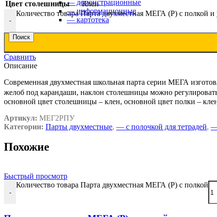
— демонстрационные
Цвет столешницы
Клен
• маркерные
— информационные
Количество товара Парта двухместная МЕГА (Р) с полкой и у
• комбинированные
— картотека
-
Поиск
Сравнить
Трехэлементные настенные доски
Описание
• меловые
• маркерные
Современная двухместная школьная парта серии МЕГА изготовл
• комбинированные
желоб под карандаши, наклон столешницы можно регулировать в
основной цвет столешницы – клен, основной цвет полки – клен
Артикул:
МЕГ2РПУ
Пятиэлементные настенные доски
Категории:
Парты двухместные
,
— c полочкой для тетрадей
,
—
• меловые
• маркерные
Похожие
• комбинированные
Быстрый просмотр
Количество товара Парта двухместная МЕГА (Р) с полкой
Поворотные доски
-
• меловые
• маркерные
• комбинированные