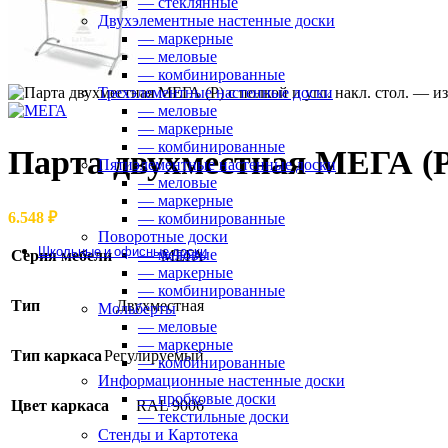
— стеклянные
Двухэлементные настенные доски
— маркерные
— меловые
— комбинированные
Трехэлементные настенные доски
Аксессуары
— меловые
• мягкие сиденья
— маркерные
• крючки для сцепки
— комбинированные
• элементы для стопирования
Парта двухместная МЕГА (Р) 
Пятиэлементные настенные доски
• тележки для штабелирования
— меловые
— маркерные
6.548
₽
— комбинированные
Поворотные доски
Школьные и офисные доски
— меловые
Серия мебели
МЕГА
— маркерные
Одноэлементные настенные доски
— комбинированные
Тип
Двухместная
• меловые
Мольберты
• маркерные
— меловые
• стеклянные
— маркерные
Тип каркаса
Регулируемый
— комбинированные
Информационные настенные доски
— пробковые доски
Цвет каркаса
RAL 9006
— текстильные доски
Двухэлементные настенные доски
Стенды и Картотека
• меловые