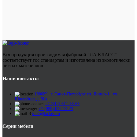
Вся продукция производимая фабрикой "ЛА КЛАСС"
соответствует гос стандартам и изготовлена из экологически
чистых материалов.
Наши контакты
188689 | г. Санкт-Петербург гп. Янино-1 | ул.
Шоссейная д. 50а
+7 (812) 611-38-63
+7 (999) 032-12-23
sales@laclass.ru
Серии мебели