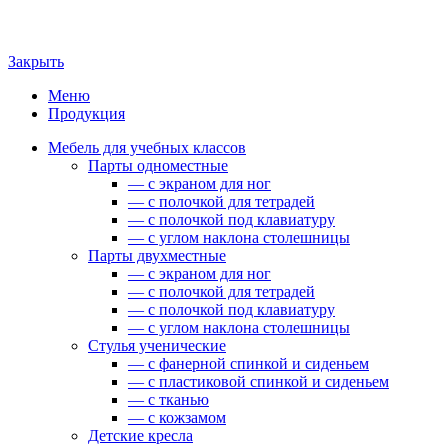
Закрыть
Меню
Продукция
Мебель для учебных классов
Парты одноместные
— c экраном для ног
— c полочкой для тетрадей
— c полочкой под клавиатуру
— c углом наклона столешницы
Парты двухместные
— c экраном для ног
— c полочкой для тетрадей
— c полочкой под клавиатуру
— c углом наклона столешницы
Стулья ученические
— c фанерной спинкой и сиденьем
— c пластиковой спинкой и сиденьем
— c тканью
— c кожзамом
Детские кресла