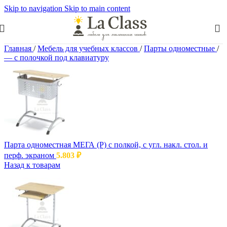
Skip to navigation
Skip to main content
Главная
/
Мебель для учебных классов
/
Парты одноместные
/
— c полочкой под клавиатуру
Парта одноместная МЕГА (Р) с полкой, с угл. накл. стол. и
перф. экраном
5.803
₽
Назад к товарам