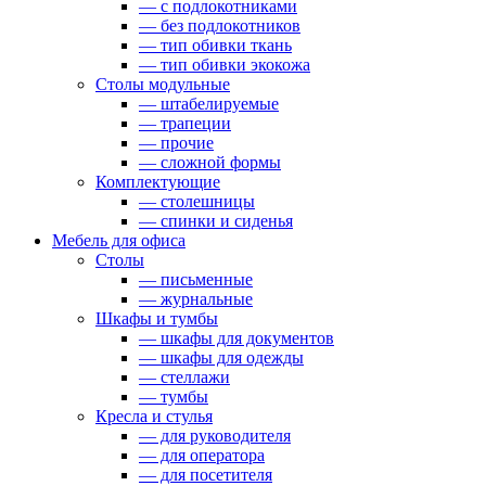
— с подлокотниками
— без подлокотников
— тип обивки ткань
— тип обивки экокожа
Столы модульные
— штабелируемые
— трапеции
— прочие
— сложной формы
Комплектующие
— столешницы
— спинки и сиденья
Мебель для офиса
Столы
— письменные
— журнальные
Шкафы и тумбы
— шкафы для документов
— шкафы для одежды
— стеллажи
— тумбы
Кресла и стулья
— для руководителя
— для оператора
— для посетителя