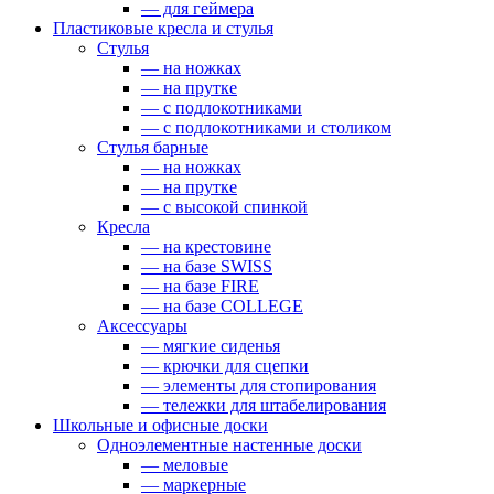
— для геймера
Пластиковые кресла и стулья
Стулья
— на ножках
— на прутке
— с подлокотниками
— с подлокотниками и столиком
Стулья барные
— на ножках
— на прутке
— с высокой спинкой
Кресла
— на крестовине
— на базе SWISS
— на базе FIRE
— на базе COLLEGE
Аксессуары
— мягкие сиденья
— крючки для сцепки
— элементы для стопирования
— тележки для штабелирования
Школьные и офисные доски
Одноэлементные настенные доски
— меловые
— маркерные