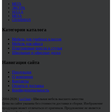
МЕГА
ЭКСТРА
SELLA
MESA
CHAIRMAN
Категории каталога
Мебель для учебных классов
Мебель для офиса
Пластиковые кресла и стулья
Школьные и офисные доски
Навигация сайта
Продукция
О компании
Контакты
Оплата и доставка
Конфиденциальность
2004-2026 |
La Class
- Школьная мебель высшего качества
Цены на сайте указаны без стоимости доставки и сборки. Изображение
продукции может отличаться от оригинала. Предложение не является