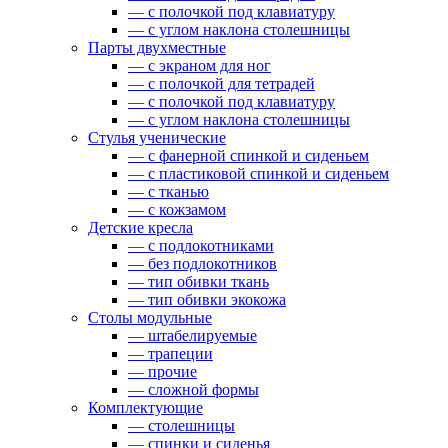
— c полочкой под клавиатуру
— c углом наклона столешницы
Парты двухместные
— c экраном для ног
— c полочкой для тетрадей
— c полочкой под клавиатуру
— c углом наклона столешницы
Стулья ученические
— c фанерной спинкой и сиденьем
— c пластиковой спинкой и сиденьем
— c тканью
— c кожзамом
Детские кресла
— с подлокотниками
— без подлокотников
— тип обивки ткань
— тип обивки экокожа
Столы модульные
— штабелируемые
— трапеции
— прочие
— сложной формы
Комплектующие
— столешницы
— спинки и сиденья