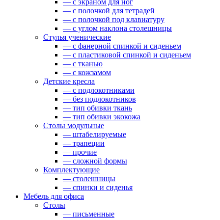
— c экраном для ног
— c полочкой для тетрадей
— c полочкой под клавиатуру
— c углом наклона столешницы
Стулья ученические
— c фанерной спинкой и сиденьем
— c пластиковой спинкой и сиденьем
— c тканью
— c кожзамом
Детские кресла
— с подлокотниками
— без подлокотников
— тип обивки ткань
— тип обивки экокожа
Столы модульные
— штабелируемые
— трапеции
— прочие
— сложной формы
Комплектующие
— столешницы
— спинки и сиденья
Мебель для офиса
Столы
— письменные