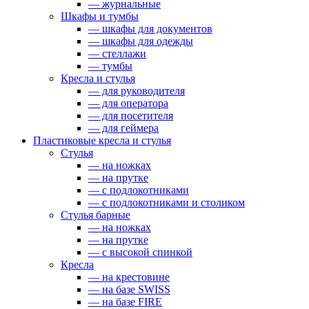
— журнальные
Шкафы и тумбы
— шкафы для документов
— шкафы для одежды
— стеллажи
— тумбы
Кресла и стулья
— для руководителя
— для оператора
— для посетителя
— для геймера
Пластиковые кресла и стулья
Стулья
— на ножках
— на прутке
— с подлокотниками
— с подлокотниками и столиком
Стулья барные
— на ножках
— на прутке
— с высокой спинкой
Кресла
— на крестовине
— на базе SWISS
— на базе FIRE