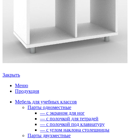
Закрыть
Меню
Продукция
Мебель для учебных классов
Парты одноместные
— c экраном для ног
— c полочкой для тетрадей
— c полочкой под клавиатуру
— c углом наклона столешницы
Парты двухместные