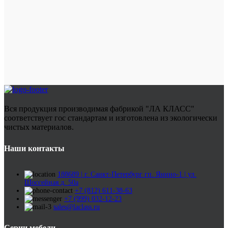
Вся продукция производимая фабрикой "ЛА КЛАСС"
соответствует гос стандартам и изготовлена из экологически
чистых материалов.
Наши контакты
188689 | г. Санкт-Петербург гп. Янино-1 | ул.
Шоссейная д. 50а
+7 (812) 611-38-63
+7 (999) 032-12-23
sales@laclass.ru
Серии мебели