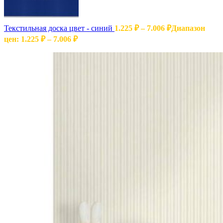
Текстильная доска цвет - синий
1.225
₽
–
7.006
₽
Диапазон
цен: 1.225 ₽ – 7.006 ₽