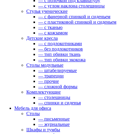
— c полочкой под клавиатуру
— c углом наклона столешницы
Стулья ученические
— c фанерной спинкой и сиденьем
— c пластиковой спинкой и сиденьем
— c тканью
— c кожзамом
Детские кресла
— с подлокотниками
— без подлокотников
— тип обивки ткань
— тип обивки экокожа
Столы модульные
— штабелируемые
— трапеции
— прочие
— сложной формы
Комплектующие
— столешницы
— спинки и сиденья
Мебель для офиса
Столы
— письменные
— журнальные
Шкафы и тумбы