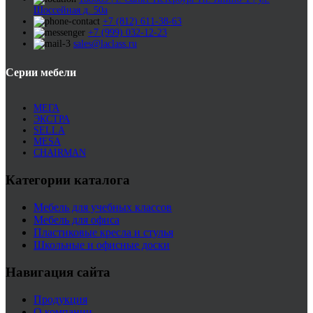
Шоссейная д. 50а
+7 (812) 611-38-63
+7 (999) 032-12-23
sales@laclass.ru
Серии мебели
МЕГА
ЭКСТРА
SELLA
MESA
CHAIRMAN
Категории каталога
Мебель для учебных классов
Мебель для офиса
Пластиковые кресла и стулья
Школьные и офисные доски
Навигация сайта
Продукция
О компании