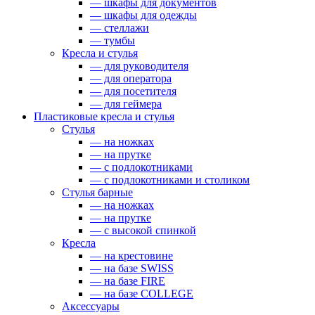
— шкафы для документов
— шкафы для одежды
— стеллажи
— тумбы
Кресла и стулья
— для руководителя
— для оператора
— для посетителя
— для геймера
Пластиковые кресла и стулья
Стулья
— на ножках
— на прутке
— с подлокотниками
— с подлокотниками и столиком
Стулья барные
— на ножках
— на прутке
— с высокой спинкой
Кресла
— на крестовине
— на базе SWISS
— на базе FIRE
— на базе COLLEGE
Аксессуары