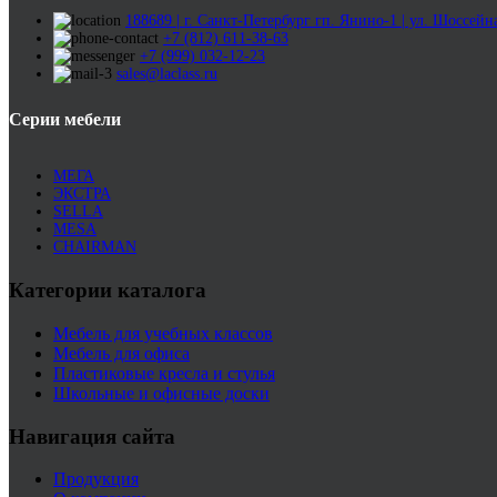
188689 | г. Санкт-Петербург гп. Янино-1 | ул. Шоссейна
+7 (812) 611-38-63
+7 (999) 032-12-23
sales@laclass.ru
Серии мебели
МЕГА
ЭКСТРА
SELLA
MESA
CHAIRMAN
Категории каталога
Мебель для учебных классов
Мебель для офиса
Пластиковые кресла и стулья
Школьные и офисные доски
Навигация сайта
Продукция