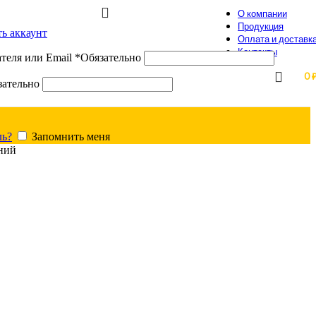
О компании
Продукция
ть аккаунт
Оплата и доставк
Контакты
теля или Email
*
Обязательно
0
зательно
ль?
Запомнить меня
ний