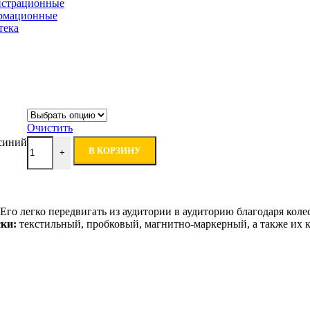
страционные
рмационные
тека
Очистить
синий
В КОРЗИНУ
+
го легко передвигать из аудитории в аудиторию благодаря колес
ки:
текстильный, пробковый, магнитно-маркерный, а также их 