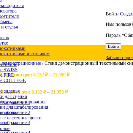
ья
уководителя
ператора
Войти
Созда
осетителя
еймера
Имя пользова
 и стулья
Пароль
*
Обя
жках
утке
Войти
локотниками
локотниками и столиком
Забыли паро
 демонстрационные
/
Стенд демонстрационный текстильный си
естовине
зе SWISS
₽
Диапазон цен: 8.132 ₽ – 21.359 ₽
зе FIRE
азе COLLEGE
е сиденья
Диапазон цен: 8.132 ₽ – 21.359 ₽
и для сцепки
нты для стопирования
ки для штабелирования
е доски
ые настенные доски
вые
ерные