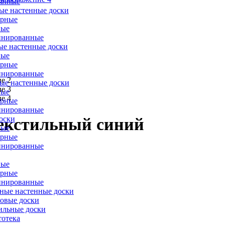
янные
ые настенные доски
ерные
вые
инированные
ые настенные доски
вые
ерные
инированные
ые настенные доски
вые
ерные
инированные
оски
екстильный синий
вые
ерные
инированные
вые
ерные
инированные
ые настенные доски
овые доски
ильные доски
тотека