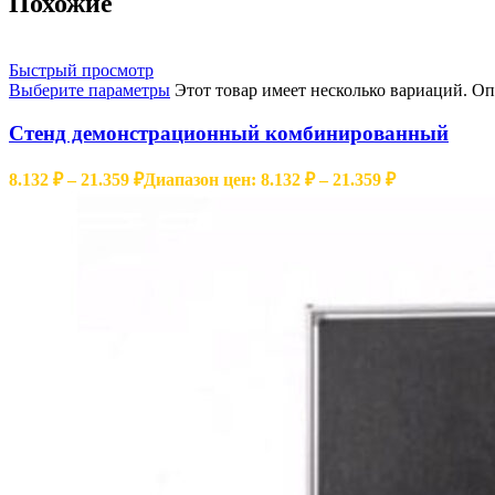
Похожие
Быстрый просмотр
Выберите параметры
Этот товар имеет несколько вариаций. О
Мольберты
• меловые
• маркерные
Стенд демонстрационный комбинированный
• комбинированные
8.132
₽
–
21.359
₽
Диапазон цен: 8.132 ₽ – 21.359 ₽
Информационные доски
• пробковые
• текстильные
Стенды и Картотека
• демонстрационные
• информационные
• картотека