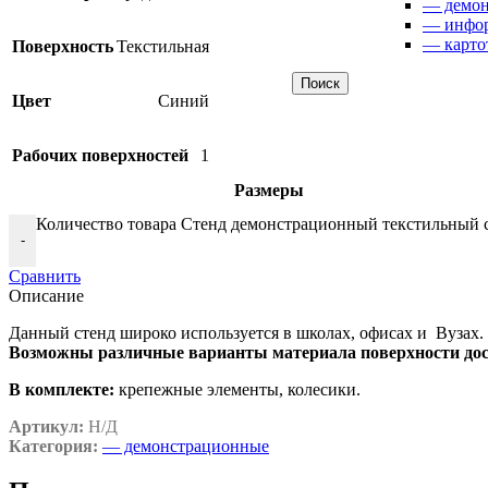
— демон
• маркерные
— инфо
• комбинированные
— карто
Поверхность
Текстильная
Поиск
Цвет
Синий
Трехэлементные настенные доски
• меловые
Рабочих поверхностей
1
• маркерные
• комбинированные
Размеры
Количество товара Стенд демонстрационный текстильный 
-
Сравнить
Пятиэлементные настенные доски
Описание
• меловые
• маркерные
Данный стенд широко используется в школах, офисах и Вузах. Е
• комбинированные
Возможны различные варианты материала поверхности дос
В комплекте:
крепежные элементы, колесики.
Артикул:
Н/Д
Поворотные доски
Категория:
— демонстрационные
• меловые
• маркерные
• комбинированные