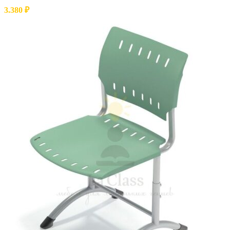
3.380
₽