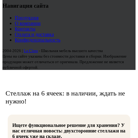
Навигация сайта
Продукция
О компании
Контакты
Оплата и доставка
Конфиденциальность
2004-2026 |
La Class
- Школьная мебель высшего качества
Цены на сайте указаны без стоимости доставки и сборки. Изображение
продукции может отличаться от оригинала. Предложение не является
публичной офертой.
Стеллаж на 6 ячеек: в наличии, ждать не
нужно!
Ищете функциональное решение для хранения? У
нас отличная новость: двухсторонние стеллажи на
6 ячеек уже на складе.