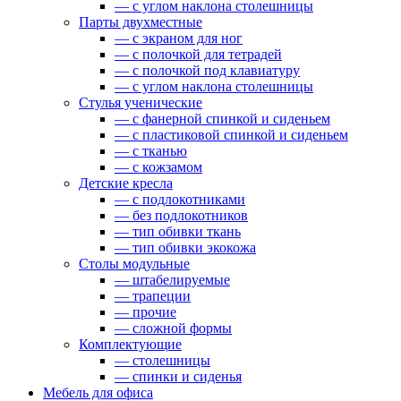
— c углом наклона столешницы
Парты двухместные
— c экраном для ног
— c полочкой для тетрадей
— c полочкой под клавиатуру
— c углом наклона столешницы
Стулья ученические
— c фанерной спинкой и сиденьем
— c пластиковой спинкой и сиденьем
— c тканью
— c кожзамом
Детские кресла
— с подлокотниками
— без подлокотников
— тип обивки ткань
— тип обивки экокожа
Столы модульные
— штабелируемые
— трапеции
— прочие
— сложной формы
Комплектующие
— столешницы
— спинки и сиденья
Мебель для офиса