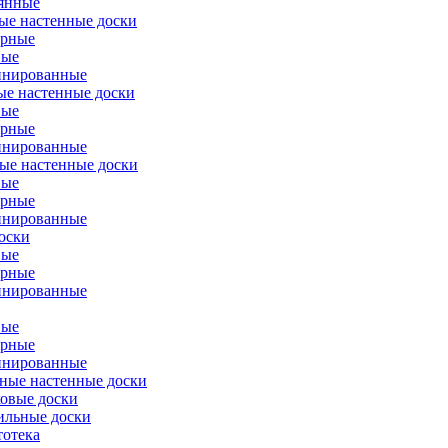
янные
ые настенные доски
ерные
вые
инированные
ые настенные доски
вые
ерные
инированные
ые настенные доски
вые
ерные
инированные
оски
вые
ерные
инированные
вые
ерные
инированные
ые настенные доски
овые доски
ильные доски
тотека