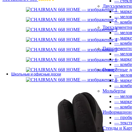
— стекл
Двухэлементн
— марк
— мело
— комб
Трехэлементн
Аксессуары
— мело
• мягкие сиденья
— марк
• крючки для сцепки
— комб
• элементы для стопирования
Пятиэлементн
• тележки для штабелирования
— мело
— марк
— комб
Поворотные д
Школьные и офисные доски
— мело
— марк
Одноэлементные настенные доски
— комб
• меловые
Мольберты
• маркерные
— мело
• стеклянные
— марк
— комб
Информационн
— пробк
— текст
Двухэлементные настенные доски
Стенды и Кар
• меловые