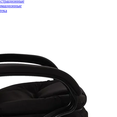
страционные
рмационные
тека