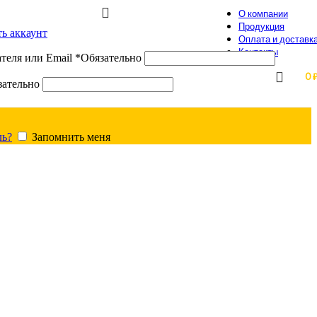
О компании
Продукция
ть аккаунт
Оплата и доставк
Контакты
теля или Email
*
Обязательно
0
зательно
ль?
Запомнить меня