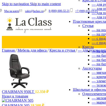
Кресла и стул
Skip to navigation
Skip to main content
— для р
Стулья
— для о
• на ножках
8 (800) 600-32-21
sales@laclass.ru
+7 (999) 032-12-23
Мы на карте
— для п
• на прутке
— для г
• с подлокотниками
Пластиковые кресла
• с подлокотниками и столиком
Стулья
— на но
— на пр
— с под
— с под
Стулья барные
Кресла
Главная
/
Мебель для офиса
/
Кресла и стулья
/
— для руководи
• на ножках
— на кр
• на прутке
— на ба
• с высокой спинкой
— на ба
• с низкой спинкой
— на б
Аксессуары
— мягки
— крючк
— элеме
— тележ
Кресла
Школьные и офисны
CHAIRMAN 950LT
• на крестовине
12.350
₽
Одноэлементн
• на базе SWISS
Назад к товарам
— мело
• на базе FIRE
— марк
• на базе COLLEGE
CHAIRMAN 505
18.500
₽