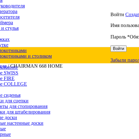
ья
уководителя
ператора
Войти
Созда
осетителя
еймера
Имя пользова
 и стулья
Пароль
*
Обя
жках
утке
Войти
локотниками
локотниками и столиком
Забыли паро
теля
/
CHAIRMAN 668 HOME
естовине
зе SWISS
зе FIRE
азе COLLEGE
е сиденья
и для сцепки
нты для стопирования
ки для штабелирования
е доски
ые настенные доски
вые
ерные