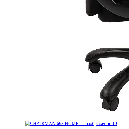
Мольберты
• меловые
• маркерные
• комбинированные
Информационные доски
• пробковые
• текстильные
Стенды и Картотека
• демонстрационные
• информационные
• картотека