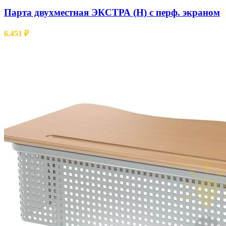
Парта двухместная ЭКСТРА (Н) с перф. экраном
6.451
₽