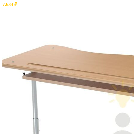
7.634
₽