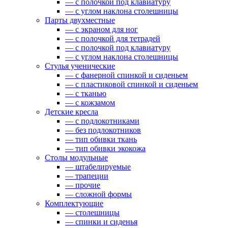
— c полочкой под клавиатуру
— c углом наклона столешницы
Парты двухместные
— c экраном для ног
— c полочкой для тетрадей
— c полочкой под клавиатуру
— c углом наклона столешницы
Стулья ученические
— c фанерной спинкой и сиденьем
— c пластиковой спинкой и сиденьем
— c тканью
— c кожзамом
Детские кресла
— с подлокотниками
— без подлокотников
— тип обивки ткань
— тип обивки экокожа
Столы модульные
— штабелируемые
— трапеции
— прочие
— сложной формы
Комплектующие
— столешницы
— спинки и сиденья